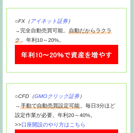
○
FX（
アイネット証券
）
→完全自動売買可能。
自動だからラクラ
ク
。年利10～20%。
○
CFD（
GMOクリック証券
）
→
手動で自動売買設定可能
。毎日3分ほど
設定作業が必要。年利20～40%。
>>
口座開設のやり方はこちら