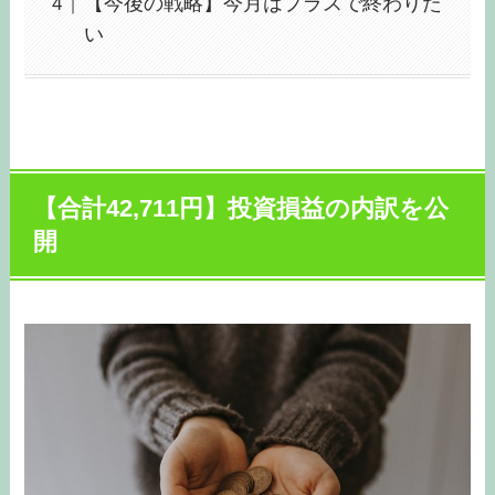
【今後の戦略】今月はプラスで終わりた
い
【合計42,711
円
】投資損益の内訳を公
開