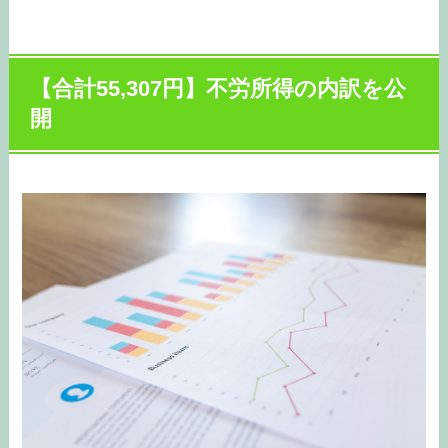
【合計55,307
円
】不労所得の内訳を公
開