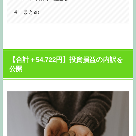
まとめ
【合計＋54,722円】投資損益の内訳を
公開